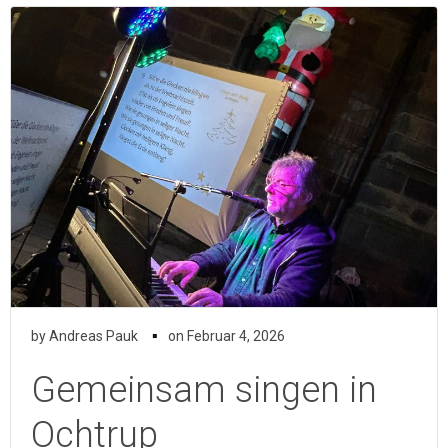
▪
by
Andreas Pauk
on
Februar 4, 2026
Gemeinsam singen in
Ochtrup