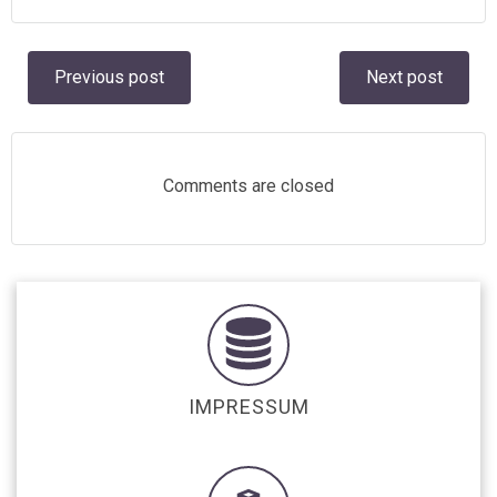
Post
Post
Previous post
Next post
navigation
navigation
Comments are closed
IMPRESSUM